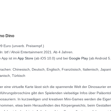
no Dino
99 Euro (unverb. Preisempf.)
ln: btf / Ahoiii Entertainment 2021. Ab 4 Jahren.
e App ist im
App Store
(ab iOS 10.0) und bei
Google Play
(ab Android 5.0
rachen: Chinesisch, Deutsch, Englisch, Französisch, Italienisch, Japani
anisch, Türkisch
er eine virtuelle Karte lässt sich die spannende Welt der Dinosaurier e
nführungsbroschüre gibt den Spielenden vielseitige Infos über Paläon
nosauriern. In kurzweiligen und kreativen Mini-Games werden die Eige
nommen, etwa beim Herausfinden des Körpergewichts, beim Gestalte