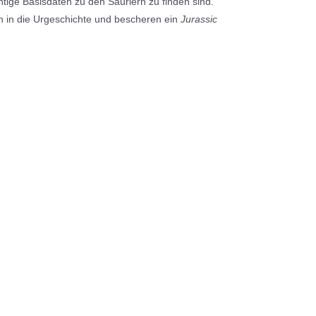
htige Basisdaten zu den Sauriern zu finden sind.
en in die Urgeschichte und bescheren ein
Jurassic