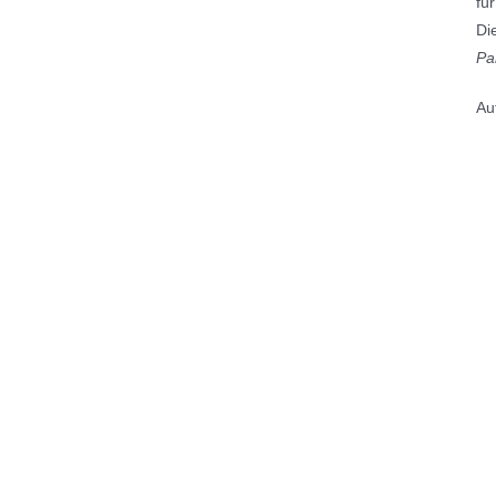
fü
Di
Pa
Au