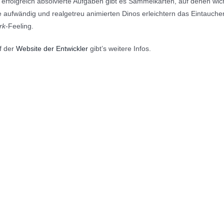
r erfolgreich absolvierte Aufgaben gibt es Sammelkarten, auf denen wic
e aufwändig und realgetreu animierten Dinos erleichtern das Eintauch
rk
-Feeling.
f der
Website der Entwickler
gibt’s weitere Infos.