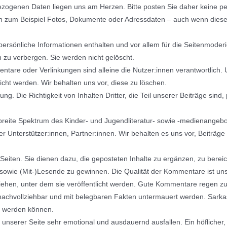
ogenen Daten liegen uns am Herzen. Bitte posten Sie daher keine per
n zum Beispiel Fotos, Dokumente oder Adressdaten – auch wenn diese p
persönliche Informationen enthalten und vor allem für die Seitenmode
 zu verbergen. Sie werden nicht gelöscht.
ntare oder Verlinkungen sind alleine die Nutzer:innen verantwortlich. 
licht werden. Wir behalten uns vor, diese zu löschen.
g. Die Richtigkeit von Inhalten Dritter, die Teil unserer Beiträge sind,
reite Spektrum des Kinder- und Jugendliteratur- sowie -medienangebot
hrer Unterstützer:innen, Partner:innen. Wir behalten es uns vor, Beit
eiten. Sie dienen dazu, die geposteten Inhalte zu ergänzen, zu bereic
sowie (Mit-)Lesende zu gewinnen. Die Qualität der Kommentare ist uns w
ziehen, unter dem sie veröffentlicht werden. Gute Kommentare regen 
en nachvollziehbar und mit belegbaren Fakten untermauert werden. Sarka
n werden können.
nserer Seite sehr emotional und ausdauernd ausfallen. Ein höflicher,