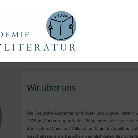
Wir über uns
Die Deutsche Akademie für Kinder- und Jugendliteratur 
1976 in Würzburg gegründet. Beheimatet ist sie seit viel
fränkischen Weinstadt Volkach am Main. Im Jubiläumsja
Geschäftsstelle die barocken Räumlichkeiten des Schel