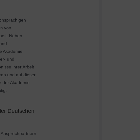
schsprachigen
on von
beit. Neben
 und
die Akademie
er- und
nisse ihrer Arbeit
on und auf dieser
er der Akademie
tig.
der Deutschen
 Ansprechpartnern