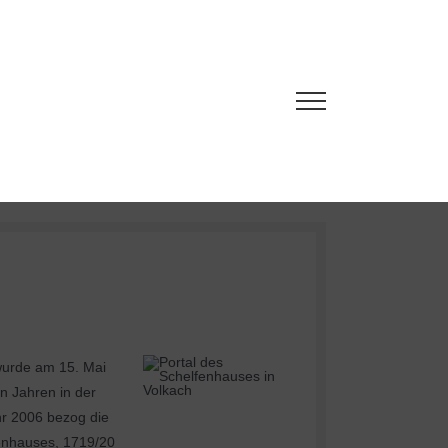
wurde am 15. Mai
en Jahren in der
hr 2006 bezog die
fenhauses, 1719/20