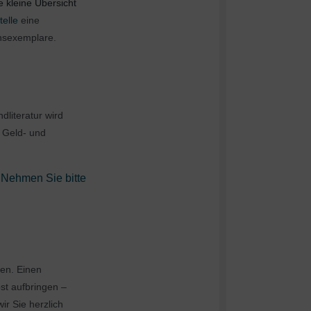
e kleine Übersicht
elle
eine
onsexemplare.
dliteratur wird
 Geld- und
 Nehmen Sie bitte
hen. Einen
st aufbringen –
ir Sie herzlich