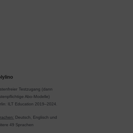
lylino
stenfreier Testzugang (dann
stenpflichtige Abo-Modelle)
rlin: ILT Education 2019–2024.
rachen:
Deutsch, Englisch und
itere 49 Sprachen