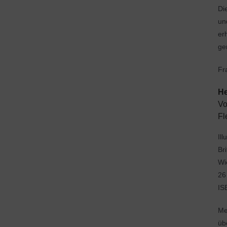
Di
un
er
ge
Fr
He
Vo
Fl
Il
Bri
Wi
26
IS
Me
üb