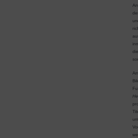
An
de
un
ri
au
in
di
so
Am
Bi
Fu
He
pr
Tit
un
Vo
we