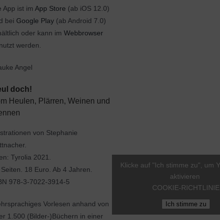
e App ist im
App Store
(ab iOS 12.0)
d bei
Google Play
(ab Android 7.0)
hältlich oder kann im
Webbrowser
nutzt werden.
auke Angel
ul doch!
m Heulen, Plärren, Weinen und
ennen
lustrationen von Stephanie
ttnacher.
en: Tyrolia 2021.
Klicke auf "Ich stimme zu", um 
 Seiten. 18 Euro. Ab 4 Jahren.
aktivieren
BN 978-3-7022-3914-5
COOKIE-RICHTLINIE
hrsprachiges Vorlesen anhand von
Ich stimme zu
er 1.500 (Bilder-)Büchern in einer