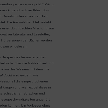
wendung – dies ermöglicht
Polylino
,
ssen Angebot sich an Kitas, Vor-
d Grundschulen sowie Familien
chtet. Die Auswahl der Titel besteht
s einer durchdachten Mischung von
novativer Literatur und Lesefutter,
e Hörversionen der Bücher werden
rgsam eingelesen.
 Beispiel des herausragenden
lderbuchs über die Natürlichkeit und
nktion des Weinens mit dem Titel
ul doch!
wird evident, wie
ofessionell die eingesprochenen
el klingen und wie flexibel diese in
terschiedlichen Sprachen und
rlesegeschwindigkeiten angehört
rden können. Ein Vorleseerlebnis,