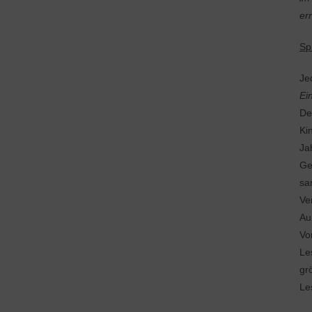
er
Sp
Je
Ei
De
Ki
Ja
Ge
sa
Ve
Au
Vo
Le
gr
Le