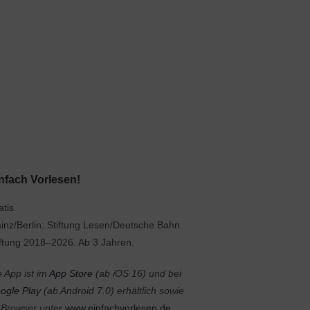
nfach Vorlesen!
atis
inz/Berlin: Stiftung Lesen/Deutsche Bahn
iftung 2018–2026. Ab 3 Jahren.
e App ist im
App Store
(ab iOS 16) und bei
ogle Play
(ab Android 7.0) erhältlich sowie
 Browser unter
www.einfachvorlesen.de