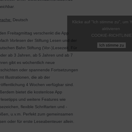
reichbar.
rache:
Deutsch
Klicke auf "Ich stimme zu", um 
aktivieren
den Freitagmittag verschenkt die App
COOKIE-RICHTLINIE
nfach Vorlesen
der Stiftung Lesen und der
Ich stimme zu
utschen Bahn Stiftung (Vor-)Lesezeit. Für
nder ab 3 Jahren, ab 5 Jahren und ab 7
hren gibt es wöchentlich neue
schichten oder spannende Fortsetzungen
mt Illustrationen, die ab der
röffentlichung 4 Wochen verfügbar sind.
ßerdem bietet die kostenlose App
rlesetipps und weitere Features wie
sezeichen, flexible Schriftarten und -
ößen, u.v.m. Perfekt zum gemeinsamen
sen oder für erste Leseabenteuer allein.