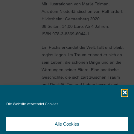
Mit Illustrationen von Marije Tolman.
Aus dem Niederländischen von Rolf Erdorf.
Hildesheim: Gerstenberg 2020.
88 Seiten. 14,00 Euro. Ab 4 Jahren.
ISBN 978-3-8369-6044-1
Ein Fuchs erkundet die Welt, fällt und bleibt
reglos liegen. Im Traum erinnert er sich an
sein Leben, die schönen Dinge und an die
Warnungen seiner Eltern. Eine poetische
Geschichte, die sich zart zwischen Traum
und Realität, Tod und Leben bewegt und
eine ungewöhnliche Dünenlandschaft zeigt.
Virtuos erzählen zwei großartige
Die Website verwendet Cookies.
Kunstschaffende über die Zerbrechlichkeit
des Lebens!
Alle Cookies