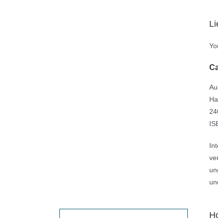
Li
Yo
Ca
Au
Ha
24
IS
In
ve
un
un
Ho