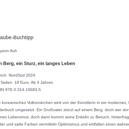
aube-Buchtipp
yeon Auh
n Berg, ein Sturz, ein langes Leben
rich: NordSüd 2024.
 Seiten. 18 Euro. Ab 4 Jahren.
BN 978-3-314-10683-5
n koreanisches Volksmärchen wird von der Künstlerin in ein modernes, 
lderbuch umgesetzt. Ein Großvater stürzt auf einem Berg: doch wer dort s
inen Lebensmut, doch dann kommt seine Enkelin zu Besuch, hinterfragt 
lder und satte Farben vermitteln Optimismus und entfalten einen wahr