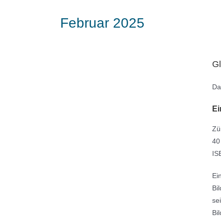
Februar 2025
Gl
Da
Ei
Zü
40
IS
Ei
Bi
se
Bi