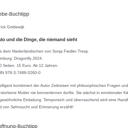
ebe-Buchtipp
rick Goldewijk
to und die Dinge, die niemand sieht
s dem Niederländischen von Sonja Fiedler-Tresp.
mburg: Dragonfly 2024.
0 Seiten. 15 Euro. Ab 12 Jahren.
BN 978-3-7488-0260-0
telligent kombiniert der Autor Zeitreisen mit philosophischen Fragen und
rstorbene Mutter nie kennenlernen durfte. Sie wächst in emotionaler Käl
gewöhnliche Einladung. Temporeich und überraschend wird eine Handlung
d von Sehnsucht und Erinnerung erzählt!
ffnung-Buchtipp