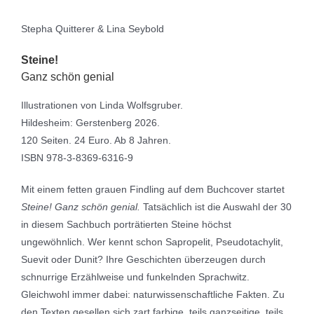
Stepha Quitterer & Lina Seybold
Steine!
Ganz schön genial
Illustrationen von Linda Wolfsgruber.
Hildesheim: Gerstenberg 2026.
120 Seiten. 24 Euro. Ab 8 Jahren.
ISBN 978-3-8369-6316-9
Mit einem fetten grauen Findling auf dem Buchcover startet
Steine! Ganz schön genial.
Tatsächlich ist die Auswahl der 30
in diesem Sachbuch porträtierten Steine höchst
ungewöhnlich. Wer kennt schon Sapropelit, Pseudotachylit,
Suevit oder Dunit? Ihre Geschichten überzeugen durch
schnurrige Erzählweise und funkelnden Sprachwitz.
Gleichwohl immer dabei: naturwissenschaftliche Fakten. Zu
den Texten gesellen sich zart farbige, teils ganzseitige, teils