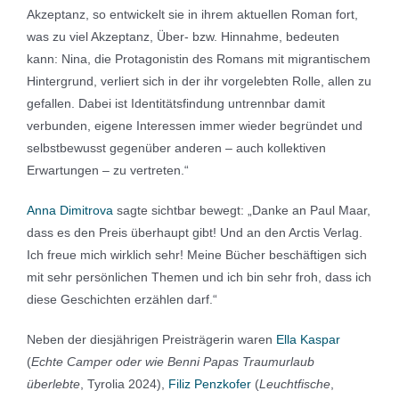
Akzeptanz, so entwickelt sie in ihrem aktuellen Roman fort,
was zu viel Akzeptanz, Über- bzw. Hinnahme, bedeuten
kann: Nina, die Protagonistin des Romans mit migrantischem
Hintergrund, verliert sich in der ihr vorgelebten Rolle, allen zu
gefallen. Dabei ist Identitätsfindung untrennbar damit
verbunden, eigene Interessen immer wieder begründet und
selbstbewusst gegenüber anderen – auch kollektiven
Erwartungen – zu vertreten.“
Anna Dimitrova
sagte sichtbar bewegt: „Danke an Paul Maar,
dass es den Preis überhaupt gibt! Und an den Arctis Verlag.
Ich freue mich wirklich sehr! Meine Bücher beschäftigen sich
mit sehr persönlichen Themen und ich bin sehr froh, dass ich
diese Geschichten erzählen darf.“
Neben der diesjährigen Preisträgerin waren
Ella Kaspar
(
Echte Camper oder wie Benni Papas Traum­urlaub
überlebte
, Tyrolia 2024),
Filiz Penzkofer
(
Leuchtfische
,