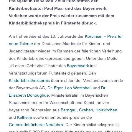
Preisgeld in Höhe von 2.500 Euro
stiften der
Kinderbuchautor
Paul Maar
und das Bayernwerk.
Verliehen wurde
der Preis wieder zusammen mit dem
Kinderbibliothekspreis in Fürstenfeldbruck.
Am frühen Abend des 10. Juli wurde der
Korbinian – Preis für
neue Talente
der Deutschen Akademie für Kinder- und
Jugendliteratur wieder im Rahmen der feierlichen Verleihung
des Kinderbibliothekspreises übergeben. Unter dem Motto
„#Lesen. Geht viral.“ hatte das
Bayernwerk
ins
Veranstaltungsforum Fürstenfeld geladen. Den
Kinderbibliothekspreis
überreichten der Vorstandsvorsitzende
der Bayernwerk AG,
Dr. Egon Leo Westphal,
und
Dr.
Elisabeth Donoughue,
Ministerialrätin im Bayerischen
Staatsministerium für Wissenschaft und Kunst, an vier
bayerische Büchereien aus
Berngau
,
Graben
,
Holzkirchen
und
Kelheim
sowie einen Sonderpreis an die
Gemeindebücherei Neufahrn
. Der Kinderbibliothekspreis ist
mit jeweils 5.000 Euro dotiert. Kulturredakteur und Influencer