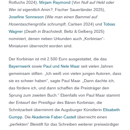
Rotfuchs 2024),
Mirjam Raymond
(
Von Null auf Held oder
Wer ist eigentlich Amin?
, Fischer Sauer­länder 2025),
Josefine Sonneson
(
Wie man einen Bammel auf
Hosentaschengröße schrumpft
, Carlsen 2024) und
Tobias
Wagner
(
Death in Brachstedt
, Beltz & Gelberg 2025)
nominiert, denen neben Urkunden auch „Korbinian“-
Miniaturen überreicht worden sind.
Der Korbinian ist mit 2.500 Euro ausgestattet, die das
Bayernwerk
sowie
Paul und Nele Maar
seit vielen Jahren
gemeinsam stiften. „Ich weiß von vielen jungen Autoren, dass
sie es schwer haben“, sagte Paul Maar. „Dann dachte ich,
das fördere ich, und dann schaffen die Preisträger den
Sprung zum zweiten Buch.“ Ebenfalls von Paul Maar stammt
der Entwurf der Preisfigur des Bären Korbinian, die
Schnitzarbeit übernimmt die Augsburger Künstlerin
Elisabeth
Gumpp
. Die
Akademie Faber-Castell
überreicht einen
„perfekten“ Bleistift für das Schreiben weiterer preiswürdiger