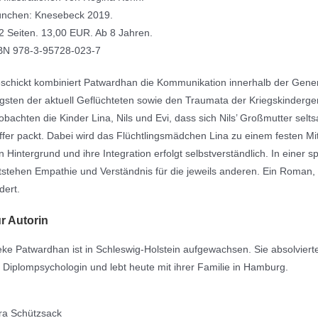
nchen: Knesebeck 2019.
2 Seiten. 13,00 EUR. Ab 8 Jahren.
BN 978-3-95728-023-7
schickt kombiniert Patwardhan die Kommunikation innerhalb der Gene
gsten der aktuell Geflüchteten sowie den Traumata der Kriegskinderge
obachten die Kinder Lina, Nils und Evi, dass sich Nils’ Großmutter sel
ffer packt. Dabei wird das Flüchtlingsmädchen Lina zu einem festen Mit
n Hintergrund und ihre Integration erfolgt selbstverständlich. In eine
tstehen Empathie und Verständnis für die jeweils anderen. Ein Roman
dert.
r Autorin
eke Patwardhan ist in Schleswig-Holstein aufgewachsen. Sie absolvier
s Diplompsychologin und lebt heute mit ihrer Familie in Hamburg.
ra Schützsack