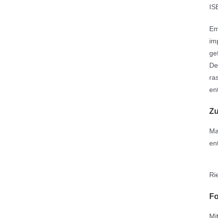
IS
Em
im
ge
De
ra
en
Zu
Ma
en
Ri
F
Mi