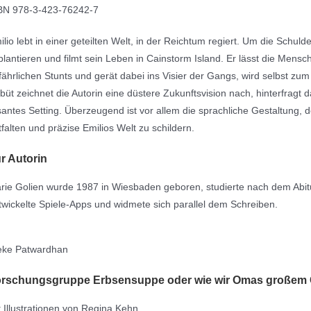
BN 978-3-423-76242-7
ilio lebt in einer geteilten Welt, in der Reichtum regiert. Um die Schulde
plantieren und filmt sein Leben in Cainstorm Island. Er lässt die Mensc
fährlichen Stunts und gerät dabei ins Visier der Gangs, wird selbst z
büt zeichnet die Autorin eine düstere Zukunftsvision nach, hinterfragt
santes Setting. Überzeugend ist vor allem die sprachliche Gestaltung, d
tfalten und präzise Emilios Welt zu schildern.
r Autorin
rie Golien wurde 1987 in Wiesbaden geboren, studierte nach dem Abi
twickelte Spiele-Apps und widmete sich parallel dem Schreiben.
eke Patwardhan
orschungsgruppe Erbsensuppe oder
wie wir Omas großem 
t Illustrationen von Regina Kehn.