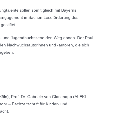
ngtalente sollen somit gleich mit Bayerns
e Engagement in Sachen Leseförderung des
estiftet.
nder- und Jugendbuchszene den Weg ebnen. Der Paul
rden Nachwuchsautorinnen und -autoren, die sich
gegeben.
 Köln), Prof. Dr. Gabriele von Glasenapp (ALEKI –
hr – Fachzeitschrift für Kinder- und
ach).