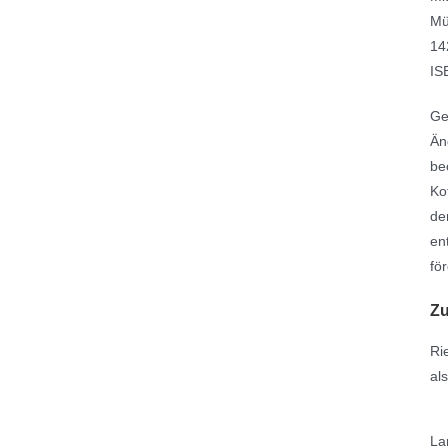
Mü
14
IS
Ge
Än
be
Ko
de
en
för
Zu
Ri
al
La