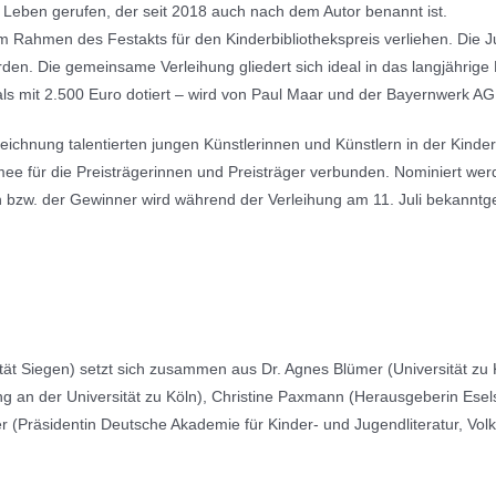
Leben gerufen, der seit 2018 auch nach dem Autor benannt ist.
m Rahmen des Festakts für den Kinderbibliothekspreis verliehen. Die Ju
n. Die gemeinsame Verleihung gliedert sich ideal in das langjährig
ls mit 2.500 Euro dotiert – wird von Paul Maar und der Bayernwerk AG g
zeichnung talentierten jungen Künstlerinnen und Künstlern in der Ki
ee für die Preisträgerinnen und Preisträger verbunden. Nominiert we
n bzw. der Gewinner wird während der Verleihung am 11. Juli bekannt
sität Siegen) setzt sich zusammen aus Dr. Agnes Blümer (Universität zu
g an der Universität zu Köln), Christine Paxmann (Herausgeberin Eselso
(Präsidentin Deutsche Akademie für Kinder- und Jugendliteratur, Volk