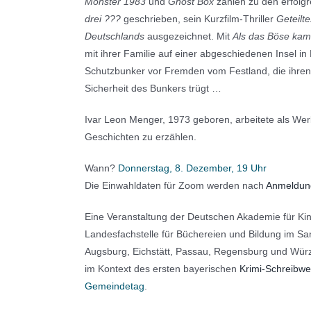
Monster 1983
und
Ghost Box
zählen zu den erfolgr
drei ???
geschrieben, sein Kurzfilm-Thriller
Geteilte
Deutschlands
ausgezeichnet. Mit
Als das Böse kam
mit ihrer Familie auf einer abgeschiedenen Insel in
Schutzbunker vor Fremden vom Festland, die ihren 
Sicherheit des Bunkers trügt …
Ivar Leon Menger, 1973 geboren, arbeitete als Werb
Geschichten zu erzählen.
Wann?
Donnerstag, 8. Dezember, 19 Uhr
Die Einwahldaten für Zoom werden nach
Anmeldung
Eine Veranstaltung der Deutschen Akademie für Kin
Landesfachstelle für Büchereien und Bildung im Sa
Augsburg, Eichstätt, Passau, Regensburg und Wür
im Kontext des ersten bayerischen
Krimi-Schreibw
Gemeindetag
.