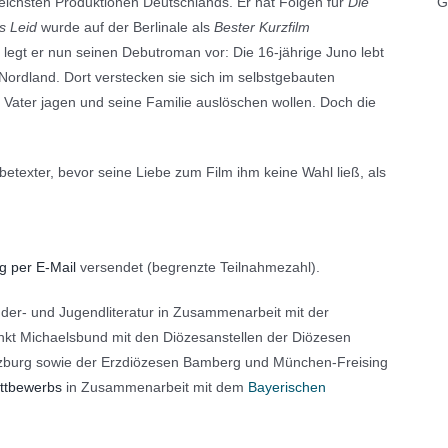
eichsten Produktionen Deutschlands. Er hat Folgen für
Die
G
s Leid
wurde auf der Berlinale als
Bester Kurzfilm
legt er nun seinen Debutroman vor: Die 16-jährige Juno lebt
 Nordland. Dort verstecken sie sich im selbstgebauten
Vater jagen und seine Familie auslöschen wollen. Doch die
etexter, bevor seine Liebe zum Film ihm keine Wahl ließ, als
 per E-Mail
versendet (begrenzte Teilnahmezahl).
der- und Jugendliteratur in Zusammenarbeit mit der
nkt Michaelsbund mit den Diözesanstellen der Diözesen
zburg sowie der Erzdiözesen Bamberg und München-Freising
ettbewerbs
in Zusammenarbeit mit dem
Bayerischen