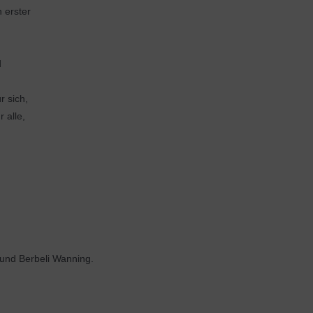
n erster
d
r sich,
 alle,
und Berbeli Wanning.