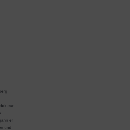
berg
edakteur
n
egann er
en und