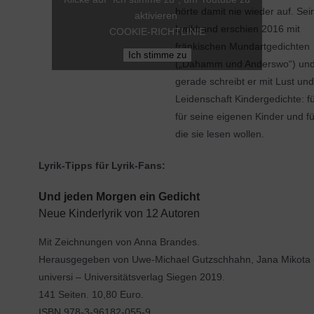
hörte damit nie wieder auf. Sei
aktivieren
Lyrikband erschien 2016 mit
COOKIE-RICHTLINIE
fränkischen Mundartgedichten
Ich stimme zu
(„Dahamm und Anderswo“) un
gerade schreibt er mit Lust und
Leidenschaft Kindergedichte: fü
für seine eigenen Kinder und für
die sie lesen wollen.
Lyrik-Tipps für Lyrik-Fans:
Und jeden Morgen ein Gedicht
Neue Kinderlyrik von 12 Autoren
Mit Zeichnungen von Anna Brandes.
Herausgegeben von Uwe-Michael Gutzschhahn, Jana Mikota 
universi – Universitätsverlag Siegen 2019.
141 Seiten. 10,80 Euro.
ISBN 978-3-96182-055-9