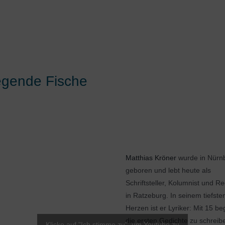
gende Fische
Matthias Kröner
wurde in Nürn
geboren und lebt heute als
Schriftsteller, Kolumnist und R
in Ratzeburg. In seinem tiefste
Herzen ist er Lyriker: Mit 15 b
die ersten Gedichte zu schreib
Klicke auf "Ich stimme zu", um Youtube zu