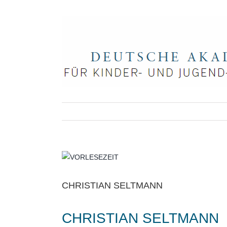
Zum
Inhalt
springen
Zeige
grösseres
Bild
CHRISTIAN SELTMANN
CHRISTIAN SELTMANN