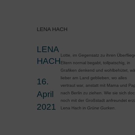
LENA HACH
LENA
Lotte, im Gegensatz zu ihren Überflieg
HACH
Eltern normal begabt, tollpatschig, in
Grafiken denkend und wohlbehütet, w
lieber am Land geblieben, wo alles
16.
vertraut war, anstatt mit Mama und Pa
April
nach Berlin zu ziehen. Wie sie sich do
noch mit der Großstadt anfreundet erz
2021
Lena Hach in
Grüne Gurken
.