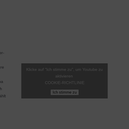
er-
äre
Klicke auf "Ich stimme zu", um Youtube zu
aktivieren
pa
COOKIE-RICHTLINIE
ch
Ich stimme zu
ählt