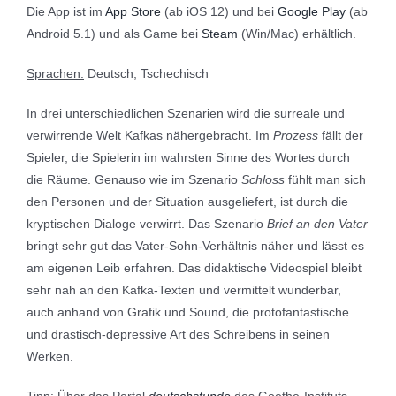
Die App ist im
App Store
(ab iOS 12) und bei
Google Play
(ab
Android 5.1) und als Game bei
Steam
(Win/Mac) erhältlich.
Sprachen:
Deutsch, Tschechisch
In drei unterschiedlichen Szenarien wird die surreale und
verwirrende Welt Kafkas nähergebracht. Im
Prozess
fällt der
Spieler, die Spielerin im wahrsten Sinne des Wortes durch
die Räume. Genauso wie im Szenario
Schloss
fühlt man sich
den Personen und der Situation ausgeliefert, ist durch die
kryptischen Dialoge verwirrt. Das Szenario
Brief an den Vater
bringt sehr gut das Vater-Sohn-Verhältnis näher und lässt es
am eigenen Leib erfahren. Das didaktische Videospiel bleibt
sehr nah an den Kafka-Texten und vermittelt wunderbar,
auch anhand von Grafik und Sound, die protofantastische
und drastisch-depressive Art des Schreibens in seinen
Werken.
Tipp:
Über das Portal
deutschstunde
des Goethe-Instituts