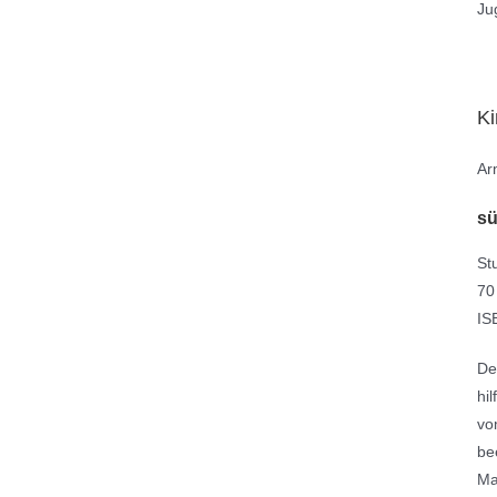
Ju
K
Ar
sü
St
70
IS
De
hi
vo
be
Ma