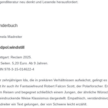
gendliteratur neu denkt und Lesende herausfordert.
inderbuch
mela Madreiter
dpol.windstill
uttgart: Reclam 2025.
 Seiten. 5,20 Euro. Ab 9 Jahren.
BN 978-3-15-014622-4
r zehnjährigen Ida, die in prekären Verhältnissen aufwächst, gelingt es
lft ihr auch ihr Fantasiefreund Robert Falcon Scott, der Polarforscher. Er
m Reisen und begegnet schließlich einem Jungen, der ähnliche Wünsche
eindruckende Weise Klassismus dargestellt. Empathisch, verständnisvol
dreiter ein Text gelungen, der von Schwere leicht erzählt.