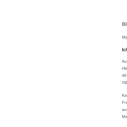
Bi
Mig
Ic
Au
Hi
48
IS
Ka
Fr
au
Ma