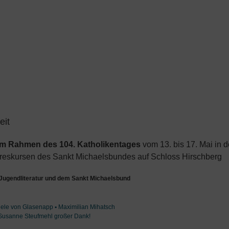
eit
im Rahmen des 104. Katholikentages
vom 13. bis 17. Mai in 
hreskursen des Sankt Michaelsbundes auf Schloss Hirschberg
Jugendliteratur und dem Sankt Michaelsbund
riele von Glasenapp
•
Maximilian Mihatsch
d Susanne Steufmehl großer Dank!