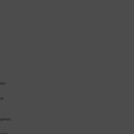
 der
he
rophen,