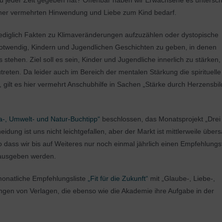
 zu jeder Zeit gegeben hat? Offenbar haben wir Erwachsene es untersch
einer vermehrten Hinwendung und Liebe zum Kind bedarf.
lediglich Fakten zu Klimaveränderungen aufzuzählen oder dystopische
notwendig, Kindern und Jugendlichen Geschichten zu geben, in denen
tehen. Ziel soll es sein, Kinder und Jugendliche innerlich zu stärken
reten. Da leider auch im Bereich der mentalen Stärkung die spirituell
t, gilt es hier vermehrt Anschubhilfe in Sachen „Stärke durch Herzensbi
a-, Umwelt- und Natur-Buchtipp“
beschlossen, das Monatsprojekt „Drei 
ung ist uns nicht leichtgefallen, aber der Markt ist mittlerweile übersä
 dass wir bis auf Weiteres nur noch einmal jährlich einen Empfehlungs
ausgeben werden.
 monatliche Empfehlungsliste
„Fit für die Zukunft“
mit „Glaube-, Liebe-,
ngen von Verlagen, die ebenso wie die Akademie ihre Aufgabe in der