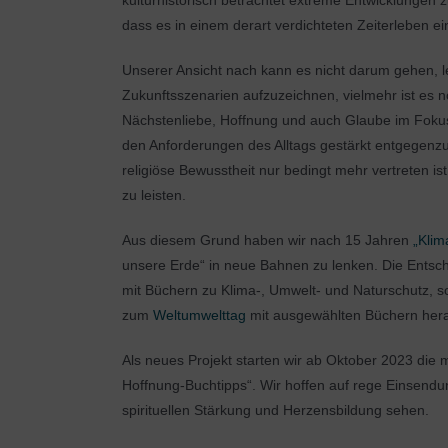
kulturhistorisch betrachtet extreme Entwicklungen
dass es in einem derart verdichteten Zeiterleben 
Unserer Ansicht nach kann es nicht darum gehen, 
Zukunftsszenarien aufzuzeichnen, vielmehr ist es 
Nächstenliebe, Hoffnung und auch Glaube im Fokus s
den Anforderungen des Alltags gestärkt entgegenzut
religiöse Bewusstheit nur bedingt mehr vertreten is
zu leisten.
Aus diesem Grund haben wir nach 15 Jahren
„Klim
unsere Erde“ in neue Bahnen zu lenken. Die Entscheid
mit Büchern zu Klima-, Umwelt- und Naturschutz, so
zum
Weltumwelttag
mit ausgewählten Büchern her
Als neues Projekt starten wir ab Oktober 2023 die
Hoffnung-Buchtipps“. Wir hoffen auf rege Einsendu
spirituellen Stärkung und Herzensbildung sehen.