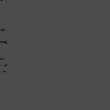
ätzt,
, um
e und
ldung“
für
ttigt
flyer