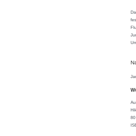
Da
fe
Fl
Ju
Um
Na
Ja
Wu
Au
Hi
80
IS