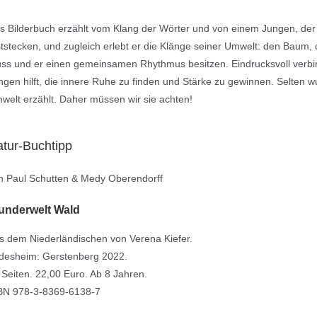
s Bilderbuch erzählt vom Klang der Wörter und von einem Jungen, der sto
ststecken, und zugleich erlebt er die Klänge seiner Umwelt: den Baum, 
uss und er einen gemeinsamen Rhythmus besitzen. Eindrucksvoll verbind
ngen hilft, die innere Ruhe zu finden und Stärke zu gewinnen. Selten
welt erzählt. Daher müssen wir sie achten!
tur-Buchtipp
n Paul Schutten & Medy Oberendorff
nderwelt Wald
s dem Niederländischen von Verena Kiefer.
ldesheim: Gerstenberg 2022.
 Seiten. 22,00 Euro. Ab 8 Jahren.
BN 978-3-8369-6138-7