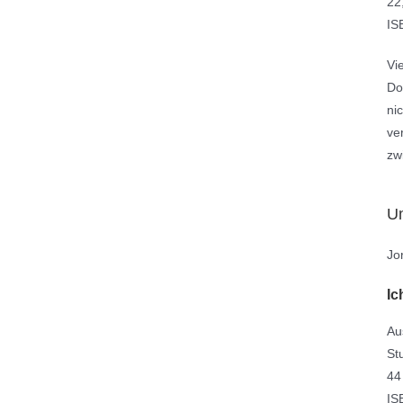
22
IS
Vi
Do
ni
ve
zw
U
Jo
Ic
Au
St
44
IS