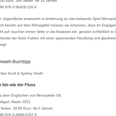
,00 Euro. 384 Seiten. Ab 14 Jahren.
BN 978-3-96428-116-6
er Jugendliche entwickeln in Anlehnung an das bekannte Spiel
Monopol
ch bereits auf dem Klimagipfel müssen sie erkennen, dass ihr Engage
cht auf, tauchen immer tiefer in die Analysen ein, geraten schließlich 
rbindet der Autor Fakten mit einer spannenden Handlung und glaubwü
ingt!
mwelt-Buchtipp
rdan Scott & Sydney Smith
h bin wie der Fluss
s dem Englischen von Bernadette Ott.
uttgart: Aladin 2021.
 Seiten. 18,00 Euro. Ab 5 Jahren.
BN 978-3-8489-0197-5