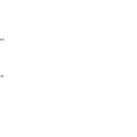
ten
st