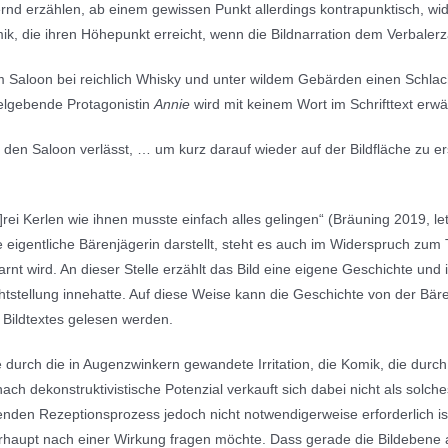
rnd erzählen, ab einem gewissen Punkt allerdings kontrapunktisch, wi
k, die ihren Höhepunkt erreicht, wenn die Bildnarration dem Verbalerz
em Saloon bei reichlich Whisky und unter wildem Gebärden einen Schlac
telgebende Protagonistin
Annie
wird mit keinem Wort im Schrifttext erwä
ch den Saloon verlässt, … um kurz darauf wieder auf der Bildfläche zu 
]rei Kerlen wie ihnen musste einfach alles gelingen“ (Bräuning 2019, l
e eigentliche Bärenjägerin darstellt, steht es auch im Widerspruch zum
rnt wird. An dieser Stelle erzählt das Bild eine eigene Geschichte und i
htstellung innehatte. Auf diese Weise kann die Geschichte von der Bäre
 Bildtextes gelesen werden.
urch die in Augenzwinkern gewandete Irritation, die Komik, die durch 
 dekonstruktivistische Potenzial verkauft sich dabei nicht als solche
genden Rezeptionsprozess jedoch nicht notwendigerweise erforderlich 
berhaupt nach einer Wirkung fragen möchte. Dass gerade die Bildeben