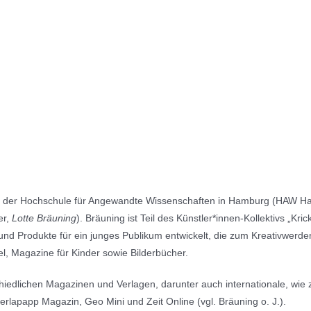
n der Hochschule für Angewandte Wissenschaften in Hamburg (HAW Hamb
er,
Lotte Bräuning
). Bräuning ist Teil des Künstler*innen-Kollektivs „Kr
d Produkte für ein junges Publikum entwickelt, die zum Kreativwerden
l, Magazine für Kinder sowie Bilderbücher.
schiedlichen Magazinen und Verlagen, darunter auch internationale, wie z
perlapapp Magazin, Geo Mini und Zeit Online (vgl. Bräuning o. J.).