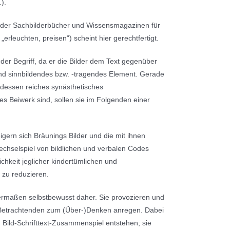
).
en der Sachbilderbücher und Wissensmagazinen für
„erleuchten, preisen“) scheint hier gerechtfertigt.
der Begriff, da er die Bilder dem Text gegenüber
 und sinnbildendes bzw. -tragendes Element. Gerade
, dessen reiches synästhetisches
es Beiwerk sind, sollen sie im Folgenden einer
gern sich Bräunings Bilder und die mit ihnen
chselspiel von bildlichen und verbalen Codes
ichkeit jeglicher kindertümlichen und
 zu reduzieren.
ermaßen selbstbewusst daher. Sie provozieren und
ie Betrachtenden zum (Über-)Denken anregen. Dabei
m Bild-Schrifttext-Zusammenspiel entstehen; sie