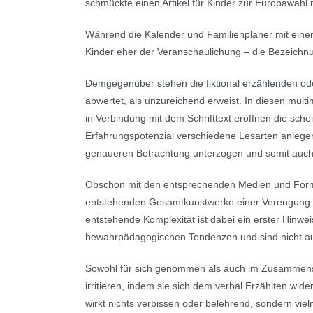
schmückte einen Artikel für Kinder zur Europawahl 
Während die Kalender und Familienplaner mit einem
Kinder eher der Veranschaulichung – die Bezeichnun
Demgegenüber stehen die fiktional erzählenden oder
abwertet, als unzureichend erweist. In diesen mult
in Verbindung mit dem Schrifttext eröffnen die sche
Erfahrungspotenzial verschiedene Lesarten anlegen l
genaueren Betrachtung unterzogen und somit auch 
Obschon mit den entsprechenden Medien und Formate
entstehenden Gesamtkunstwerke einer Verengung au
entstehende Komplexität ist dabei ein erster Hinweis
bewahrpädagogischen Tendenzen und sind nicht auf e
Sowohl für sich genommen als auch im Zusammenspi
irritieren, indem sie sich dem verbal Erzählten w
wirkt nichts verbissen oder belehrend, sondern viel