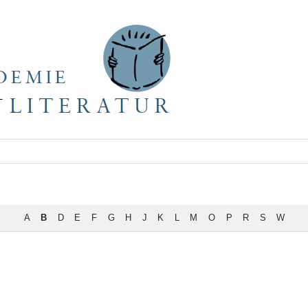
A
B
D
E
F
G
H
J
K
L
M
O
P
R
S
W