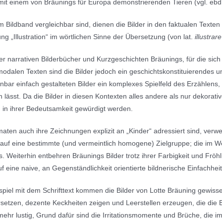
mit einem von Bräunings für Europa demonstrierenden Tieren (vgl. ebd.
 Bildband vergleichbar sind, dienen die Bilder in den faktualen Text
g „Illustration“ im wörtlichen Sinne der Übersetzung (von lat.
illustrare
 narrativen Bilderbücher und Kurzgeschichten Bräunings, für die sich 
imodalen Texten sind die Bilder jedoch ein geschichtskonstituierendes
inbar einfach gestalteten Bilder ein komplexes Spielfeld des Erzählens
ässt. Da die Bilder in diesen Kontexten alles andere als nur dekorativ
in ihrer Bedeutsamkeit gewürdigt werden.
n auch ihre Zeichnungen explizit an „Kinder“ adressiert sind, verwei
f eine bestimmte (und vermeintlich homogene) Zielgruppe; die im We
. Weiterhin entbehren Bräunings Bilder trotz ihrer Farbigkeit und Fröhl
ine naive, an Gegenständlichkeit orientierte bildnerische Einfachheit
el mit dem Schrifttext kommen die Bilder von Lotte Bräuning gewiss
idersetzen, dezente Keckheiten zeigen und Leerstellen erzeugen, die d
mehr lustig, Grund dafür sind die Irritationsmomente und Brüche, die i