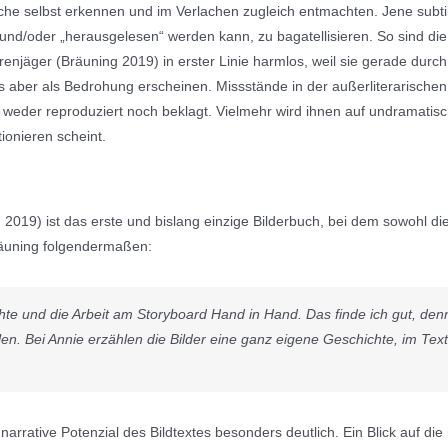
che selbst erkennen und im Verlachen zugleich entmachten. Jene subtil
d und/oder „herausgelesen“ werden kann, zu bagatellisieren. So sind 
njäger (Bräuning 2019) in erster Linie harmlos, weil sie gerade durch 
ls aber als Bedrohung erscheinen. Missstände in der außerliterarischen R
eder reproduziert noch beklagt. Vielmehr wird ihnen auf undramatis
ionieren scheint.
2019) ist das erste und bislang einzige Bilderbuch, bei dem sowohl die 
äuning folgendermaßen:
hte und die Arbeit am Storyboard Hand in Hand. Das finde ich gut, den
en. Bei Annie erzählen die Bilder eine ganz eigene Geschichte, im Text 
arrative Potenzial des Bildtextes besonders deutlich. Ein Blick auf di