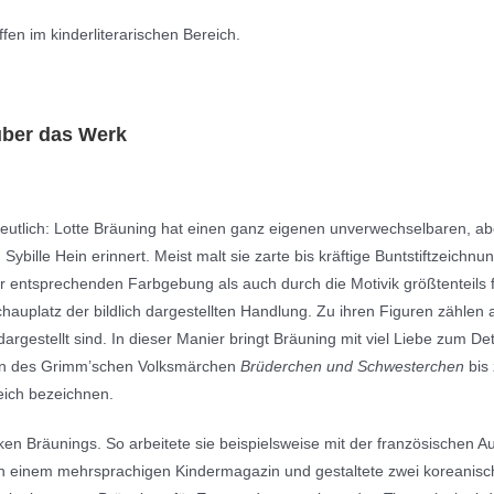
fen im kinderliterarischen Bereich.
über das Werk
 deutlich: Lotte Bräuning hat einen ganz eigenen unverwechselbaren, abe
ybille Hein erinnert. Meist malt sie zarte bis kräftige Buntstiftzeichnun
r entsprechenden Farbgebung als auch durch die Motivik größtenteils fr
chauplatz der bildlich dargestellten Handlung. Zu ihren Figuren zähle
argestellt sind. In dieser Manier bringt Bräuning mit viel Liebe zum De
ionen des Grimm’schen Volksmärchen
Brüderchen und Schwesterchen
bis
eich bezeichnen.
en Bräunings. So arbeitete sie beispielsweise mit der französischen Au
n einem mehrsprachigen Kindermagazin und gestaltete zwei koreanische