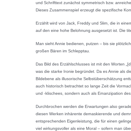
und Schrifttext zunächst symmetrisch bzw. anreiche
Dieses Zusammenspiel erzeugt die spezifische Komi
Erzählt wird von Jack, Freddy und Slim, die in ein
auf den eine hohe Belohnung ausgesetzt ist. Die ti
Man sieht Annie bedienen, putzen – bis sie plötzli
großen Bären im Schlepptau.
Das Bild des Erzählschlusses ist mit den Worten „[d
was die starke Ironie begründet. Da es Annie als di
Bildebene als illusorische Selbstüberschätzung entta
auch historisch betrachtet so lange Zeit die Vormac
und -klischees, sondern auch als Emanzipation des
Durchbrochen werden die Erwartungen also gerade d
diesen Werken inhärente demaskierende und demnach
entsprechenden Eigenleistung, die für einen gelin
viel wirkungsvoller als eine Moral – sofern man ü