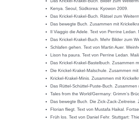
Das Krickel-Krakel-Buch. Bilder zum Weiterm
Kenya. Seoul, Südkorea: Kyowon 2009.
Das Krickel-Krakel-Buch. Rätsel zum Weiter
Das bewegte Buch. Zusammen mit Krickelkrak
Il Viaggio die Adele. Text von Perrine Ledan. 
Das Krickel-Krakel-Buch. Mehr Bilder zum W
Schlafen gehen. Text von Martin Auer. Weinh
Lison ha paura. Text von Perrine Ledan. Mailan
Das Krickel-Krakel-Bastelbuch. Zusammen mit
Die Krickel-Krakel-Malschule. Zusammen mit 
Krickel-Krakel-Minis. Zusammen mit Krickelk
Das Rüttel-Schüttel-Puste-Buch. Zusammen mi
Tales from the World/Germany: Grimm’s Brü
Das bewegte Buch. Die Zick-Zack-Zeitreise. 
Florian fliegt. Text von Mustafa Haikal. Fort
Früh los. Text von Daniel Fehr. Stuttgart: T