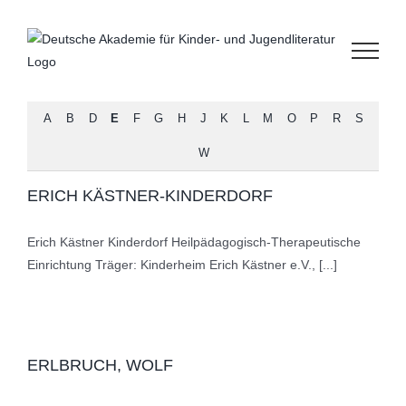
Zum
Inhalt
springen
A
B
D
E
F
G
H
J
K
L
M
O
P
R
S
W
ERICH KÄSTNER-KINDERDORF
Erich Kästner Kinderdorf Heilpädagogisch-Therapeutische
Einrichtung Träger: Kinderheim Erich Kästner e.V., [...]
ERLBRUCH, WOLF