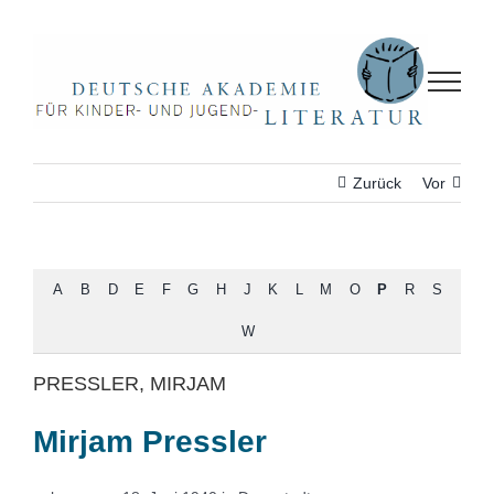
Zum
Inhalt
springen
Zurück
Vor
A
B
D
E
F
G
H
J
K
L
M
O
P
R
S
W
PRESSLER, MIRJAM
Mirjam Pressler