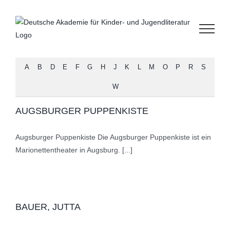
Zum
Inhalt
springen
A
B
D
E
F
G
H
J
K
L
M
O
P
R
S
W
AUGSBURGER PUPPENKISTE
Augsburger Puppenkiste Die Augsburger Puppenkiste ist ein
Marionettentheater in Augsburg. [...]
BAUER, JUTTA